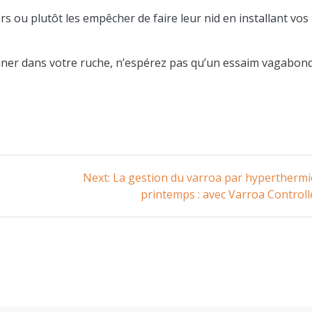
rs ou plutôt les empêcher de faire leur nid en installant vos
uriner dans votre ruche, n’espérez pas qu’un essaim vagabon
Next
Next:
La gestion du varroa par hyperthermi
post:
printemps : avec Varroa Controll