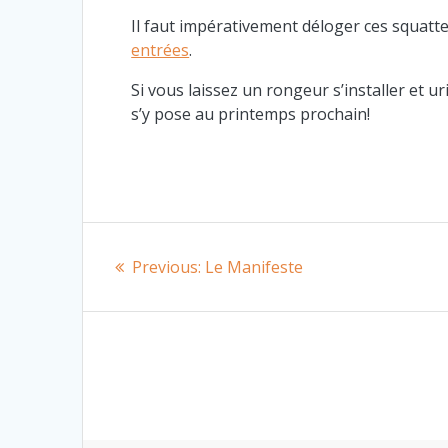
Il faut impérativement déloger ces squatte
entrées
.
Si vous laissez un rongeur s’installer et 
s’y pose au printemps prochain!
Navigation
Previous
Previous:
Le Manifeste
de
post:
l’article