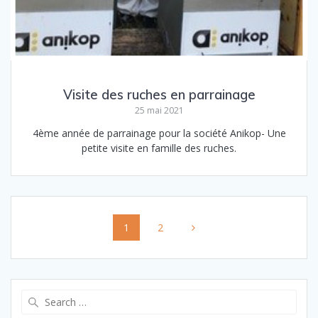
Visite des ruches en parrainage
25 mai 2021
4ème année de parrainage pour la société Anikop- Une
petite visite en famille des ruches.
Posts
Page
Page
1
2
navigation
Search
for: