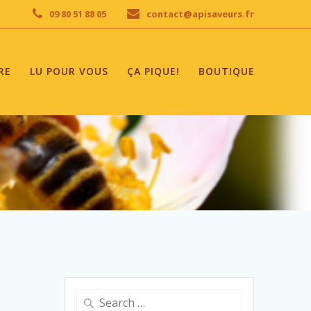
09 80 51 88 05
contact@apisaveurs.fr
RE
LU POUR VOUS
ÇA PIQUE!
BOUTIQUE
Search