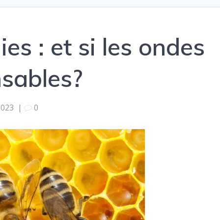
es : et si les ondes
nsables?
2023
|
0