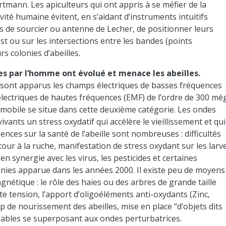
artmann. Les apiculteurs qui ont appris à se méfier de la
ité humaine évitent, en s’aidant d’instruments intuitifs
 de sourcier ou antenne de Lecher, de positionner leurs
t ou sur les intersections entre les bandes (points
s colonies d’abeilles.
s par l’homme ont évolué et menace les abeilles.
f sont apparus les champs électriques de basses fréquences
 électriques de hautes fréquences (EMF) de l’ordre de 300 mé
 mobile se situe dans cette deuxième catégorie. Les ondes
ants un stress oxydatif qui accélère le vieillissement et qui
ces sur la santé de l’abeille sont nombreuses : difficultés
tour à la ruche, manifestation de stress oxydant sur les larv
n synergie avec les virus, les pesticides et certaines
nies apparue dans les années 2000. Il existe peu de moyens
nétique : le rôle des haies ou des arbres de grande taille
te tension, l’apport d’oligoéléments anti-oxydants (Zinc,
 de nourissement des abeilles, mise en place “d’objets dits
rables se superposant aux ondes perturbatrices.