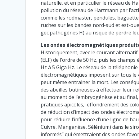
naturelle, et en particulier le réseau de H
pollution du réseau de Hartmann par l’activ
comme les rodmaster, pendules, baguettes
ruches sur les bandes nord-sud et est-oues
géopathogènes H) au risque de perdre leur
Les ondes électromagnétiques produite
Historiquement, avec le courant alternati
(ELF) de l’ordre de 50 Hz, puis les champs
Hz à 5 Giga Hz. Le réseau de la téléphonie
électromagnétiques imposent sur tous le viv
peut même entrainer la mort. Les conséquen
des abeilles butineuses à effectuer leur re
au moment de l’embryogénèse et au final, e
pratiques apicoles, effondrement des colo
de réduction d’impact des ondes électromag
pour réduire l’influence d’une ligne de hau
Cuivre, Manganèse, Sélénium) dans le sirop
informés“ qui émettraient des ondes favo