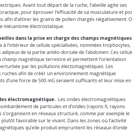
triques. Avant tout départ de la ruche, l’abeille agite ses
oracique, pour éprouver l’efficacité de sa musculature et po
es afin d’attirer les grains de pollen chargés négativement. O
 ce mécanisme électrostatique.
beilles dans la prise en charge des champs magnétiques
e à l’intérieur de cellule spécialisées, nommées trophocytes,
 adipeux de la partie antéo-dorsale de l’abdomen. Ces cellul
du champ magnétique terrestre et permettent l’orientation
c perturbée par les pollutions électomagnétiques. Les
rs ruches afin de créér un environnement magnétique
ants d’une force de 500 mG seraient suffisants et leur mise en
ondes électromagnétique.
Les ondes électromagnétiques
bombardement de particules et d’ondes (rayons X, rayons
s s’organisent en réseaux structuré, comme par exemple le
lutôt favorable sur le vivant. Dans les zones où l’activité
agnétiques qu’elle produit empruntent les réseaux d’onde