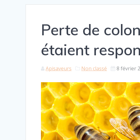
Perte de coloni
étaient respo
Apisaveurs
Non classé
8 février 