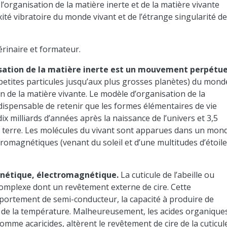
’organisation de la matière inerte et de la matière vivante
té vibratoire du monde vivant et de l’étrange singularité d
érinaire et formateur.
isation de la matière inerte est un mouvement perpétue
 petites particules jusqu’aux plus grosses planètes) du mond
 de la matière vivante. Le modèle d’organisation de la
dispensable de retenir que les formes élémentaires de vie
x milliards d’années après la naissance de l’univers et 3,5
la terre. Les molécules du vivant sont apparues dans un mon
romagnétiques (venant du soleil et d’une multitudes d’étoil
agnétique, électromagnétique.
La cuticule de l’abeille ou
omplexe dont un revêtement externe de cire. Cette
portement de semi-conducteur, la capacité à produire de
 ou de la température. Malheureusement, les acides organique
comme acaricides, altèrent le revêtement de cire de la cuticul