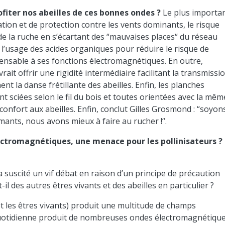
fiter nos abeilles de ces bonnes ondes ?
Le plus importa
ation et de protection contre les vents dominants, le risque
de la ruche en s’écartant des “mauvaises places“ du réseau
 l’usage des acides organiques pour réduire le risque de
pensable à ses fonctions électromagnétiques. En outre,
ait offrir une rigidité intermédiaire facilitant la transmissi
t la danse frétillante des abeilles. Enfin, les planches
t sciées selon le fil du bois et toutes orientées avec la mêm
nfort aux abeilles. Enfin, conclut Gilles Grosmond : “soyon
mants, nous avons mieux à faire au rucher !“.
ectromagnétiques, une menace pour les pollinisateurs ?
a suscité un vif débat en raison d’un principe de précaution
il des autres êtres vivants et des abeilles en particulier ?
t les êtres vivants) produit une multitude de champs
 quotidienne produit de nombreuses ondes électromagnétiqu