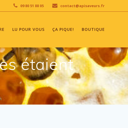
09 80 51 88 05
contact@apisaveurs.fr
RE
LU POUR VOUS
ÇA PIQUE!
BOUTIQUE
des étaient