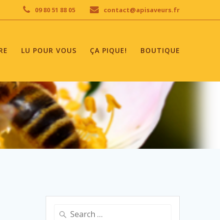
09 80 51 88 05
contact@apisaveurs.fr
RE
LU POUR VOUS
ÇA PIQUE!
BOUTIQUE
Search